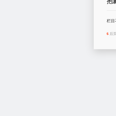
抱
栏目
6
后